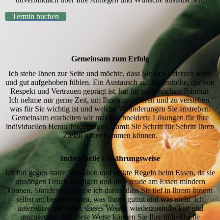
Termin buchen
Gemeinsam zum Erfolg
Ich stehe Ihnen zur Seite und möchte, dass Sie sich jederzeit wohl
und gut aufgehoben fühlen. Ein Austausch auf Augenhöhe, der von
Respekt und Vertrauen geprägt ist, hat für mich höchste Priorität.
Ich nehme mir gerne Zeit, um Ihnen zuzuhören und zu verstehen,
was für Sie wichtig ist und welche Veränderungen Sie anstreben.
Gemeinsam erarbeiten wir maßgeschneiderte Lösungen für Ihre
individuellen Herausforderungen, damit Sie Schritt für Schritt Ihren
Zielen näher kommen können.
Individuelle Ernährungsweise
Ich bin gegen starre Vorgaben und strikte Regeln beim Essen, da sie
unnötigen Druck erzeugen und die Freude am Essen mindern
können. Stattdessen glaube ich daran, dass Sie tief in Ihrem Innern
selbst am besten wissen, was Ihnen guttut und was nicht. Ich
unterstütze Sie dabei, dieses Wissen wiederzuentdecken und
umzusetzen. Auf diese Weise können Sie Ihre individuelle