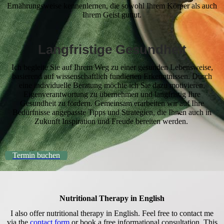
Ernährungsweise kennenlernen, die sowohl Ihrem Körper als auch
Ihrem Geist guttut.
Langfristige Gesundheit
Ich begleite Sie auf Ihrem Weg zu einer gesunden Lebensweise,
basierend auf wissenschaftlich fundierten Erkenntnissen. Durch
eine individuelle Beratung möchte ich Sie dazu motivieren,
Eigenverantwortung zu übernehmen und langfristig Ihre
Gesundheit zu fördern. Gemeinsam erarbeiten wir auf Ihre
Bedürfnisse angepasste Tipps und Strategien, die Ihnen auch in
Zukunft Inspiration und Freude bereiten werden.
Termin buchen
Nutritional Therapy in English
I also offer nutritional therapy in English. Feel free to contact me
via the
contact form
or book a free informational consultation. This