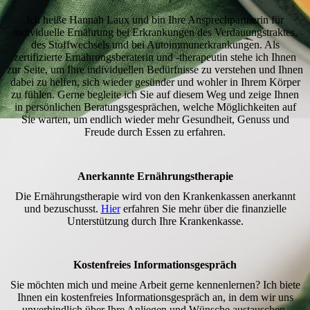
Ich heiße Hannah Laux und bin Ihre Ansprechpartnerin für
individuelle Ernährung bei Erkrankungen des Verdauungstraktes,
des Stoffwechsels und bei Autoimmunerkrankungen. Als
zertifizierte Ernährungsberaterin und -therapeutin stehe ich Ihnen
zur Seite, um Ihre individuellen Bedürfnisse zu verstehen und Ihnen
dabei zu helfen, sich wieder gesünder und wohler in Ihrem Körper
zu fühlen. Gerne begleite ich Sie auf diesem Weg und zeige Ihnen
in persönlichen Beratungsgesprächen, welche Möglichkeiten auf
Sie warten, um endlich wieder mehr Gesundheit, Genuss und
Freude durch Essen zu erfahren.
Anerkannte Ernährungstherapie
Die Ernährungstherapie wird von den Krankenkassen anerkannt
und bezuschusst.
Hier
erfahren Sie mehr über die finanzielle
Unterstützung durch Ihre Krankenkasse.
Kostenfreies Informationsgespräch
Sie möchten mich und meine Arbeit gerne kennenlernen? Ich biete
Ihnen ein kostenfreies Informationsgespräch an, in dem wir uns
unverbindlich über Ihre Anliegen und Wünsche austauschen.